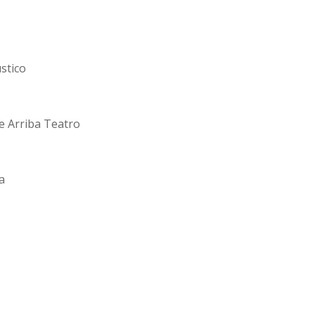
stico
de Arriba Teatro
a