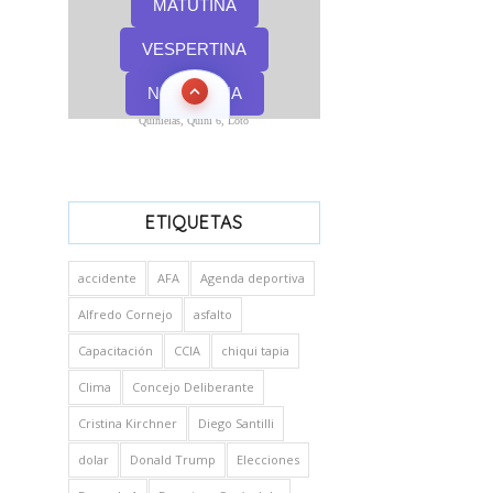
Quinielas, Quini 6, Loto
ETIQUETAS
accidente
AFA
Agenda deportiva
Alfredo Cornejo
asfalto
Capacitación
CCIA
chiqui tapia
Clima
Concejo Deliberante
Cristina Kirchner
Diego Santilli
dolar
Donald Trump
Elecciones