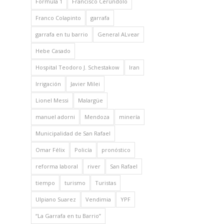
Formula 1
Francisco Cerúndolo
Franco Colapinto
garrafa
garrafa en tu barrio
General ALvear
Hebe Casado
Hospital Teodoro J. Schestakow
Iran
Irrigación
Javier Milei
Lionel Messi
Malargüe
manuel adorni
Mendoza
minería
Municipalidad de San Rafael
Omar Félix
Policía
pronóstico
reforma laboral
river
San Rafael
tiempo
turismo
Turistas
Ulpiano Suarez
Vendimia
YPF
“La Garrafa en tu Barrio”