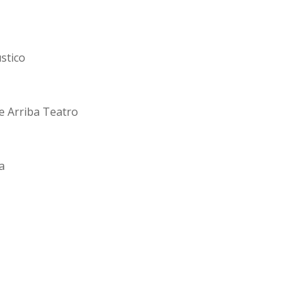
stico
de Arriba Teatro
a