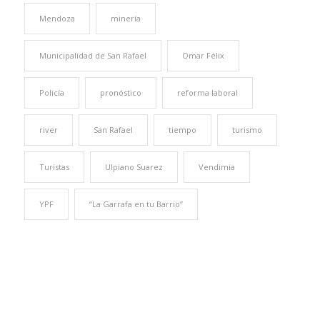
Mendoza
minería
Municipalidad de San Rafael
Omar Félix
Policía
pronóstico
reforma laboral
river
San Rafael
tiempo
turismo
Turistas
Ulpiano Suarez
Vendimia
YPF
“La Garrafa en tu Barrio”