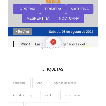
Quinielas, Quini 6, Loto
ETIQUETAS
accidente
AFA
Agenda deportiva
Alfredo Cornejo
asfalto
Capacitación