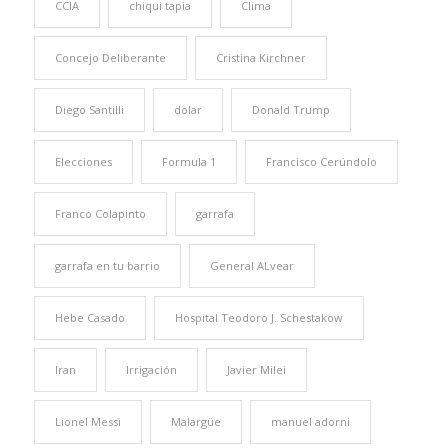
CCIA
chiqui tapia
Clima
Concejo Deliberante
Cristina Kirchner
Diego Santilli
dolar
Donald Trump
Elecciones
Formula 1
Francisco Cerúndolo
Franco Colapinto
garrafa
garrafa en tu barrio
General ALvear
Hebe Casado
Hospital Teodoro J. Schestakow
Iran
Irrigación
Javier Milei
Lionel Messi
Malargüe
manuel adorni