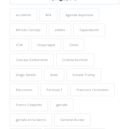
accidente
AFA
Agenda deportiva
Alfredo Cornejo
asfalto
Capacitación
CCIA
chiqui tapia
Clima
Concejo Deliberante
Cristina Kirchner
Diego Santilli
dolar
Donald Trump
Elecciones
Formula 1
Francisco Cerúndolo
Franco Colapinto
garrafa
garrafa en tu barrio
General ALvear