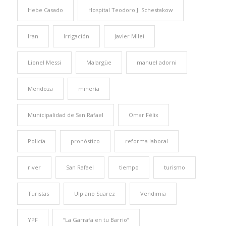
Hebe Casado
Hospital Teodoro J. Schestakow
Iran
Irrigación
Javier Milei
Lionel Messi
Malargüe
manuel adorni
Mendoza
minería
Municipalidad de San Rafael
Omar Félix
Policía
pronóstico
reforma laboral
river
San Rafael
tiempo
turismo
Turistas
Ulpiano Suarez
Vendimia
YPF
“La Garrafa en tu Barrio”