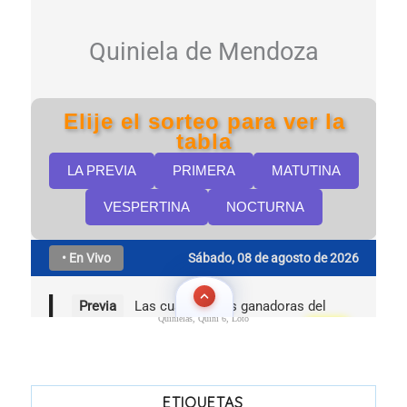
Quinielas, Quini 6, Loto
ETIQUETAS