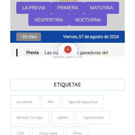
Quinielas, Quini 6, Loto
ETIQUETAS
accidente
AFA
Agenda deportiva
Alfredo Cornejo
asfalto
Capacitación
CCIA
chiqui tapia
Clima