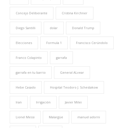
Concejo Deliberante
Cristina Kirchner
Diego Santilli
dolar
Donald Trump
Elecciones
Formula 1
Francisco Cerúndolo
Franco Colapinto
garrafa
garrafa en tu barrio
General ALvear
Hebe Casado
Hospital Teodoro J. Schestakow
Iran
Irrigación
Javier Milei
Lionel Messi
Malargüe
manuel adorni