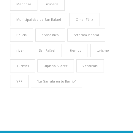
Mendoza
minería
Municipalidad de San Rafael
Omar Félix
Policía
pronóstico
reforma laboral
river
San Rafael
tiempo
turismo
Turistas
Ulpiano Suarez
Vendimia
YPF
“La Garrafa en tu Barrio”