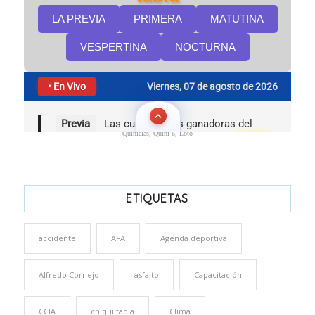
Quinielas, Quini 6, Loto
ETIQUETAS
accidente
AFA
Agenda deportiva
Alfredo Cornejo
asfalto
Capacitación
CCIA
chiqui tapia
Clima