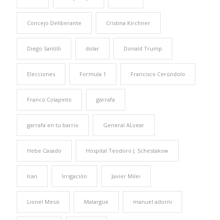
Concejo Deliberante
Cristina Kirchner
Diego Santilli
dolar
Donald Trump
Elecciones
Formula 1
Francisco Cerúndolo
Franco Colapinto
garrafa
garrafa en tu barrio
General ALvear
Hebe Casado
Hospital Teodoro J. Schestakow
Iran
Irrigación
Javier Milei
Lionel Messi
Malargüe
manuel adorni