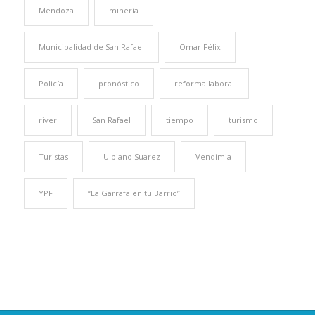
Mendoza
minería
Municipalidad de San Rafael
Omar Félix
Policía
pronóstico
reforma laboral
river
San Rafael
tiempo
turismo
Turistas
Ulpiano Suarez
Vendimia
YPF
“La Garrafa en tu Barrio”