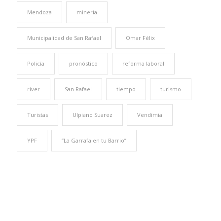
Mendoza
minería
Municipalidad de San Rafael
Omar Félix
Policía
pronóstico
reforma laboral
river
San Rafael
tiempo
turismo
Turistas
Ulpiano Suarez
Vendimia
YPF
“La Garrafa en tu Barrio”