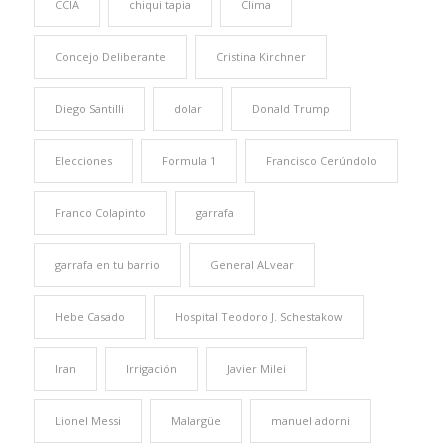
CCIA
chiqui tapia
Clima
Concejo Deliberante
Cristina Kirchner
Diego Santilli
dolar
Donald Trump
Elecciones
Formula 1
Francisco Cerúndolo
Franco Colapinto
garrafa
garrafa en tu barrio
General ALvear
Hebe Casado
Hospital Teodoro J. Schestakow
Iran
Irrigación
Javier Milei
Lionel Messi
Malargüe
manuel adorni