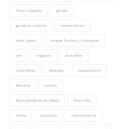
Franco Colapinto
garrafa
garrafa en tu barrio
General ALvear
Hebe Casado
Hospital Teodoro J. Schestakow
Iran
Irrigación
Javier Milei
Lionel Messi
Malargüe
manuel adorni
Mendoza
minería
Municipalidad de San Rafael
Omar Félix
Policía
pronóstico
reforma laboral