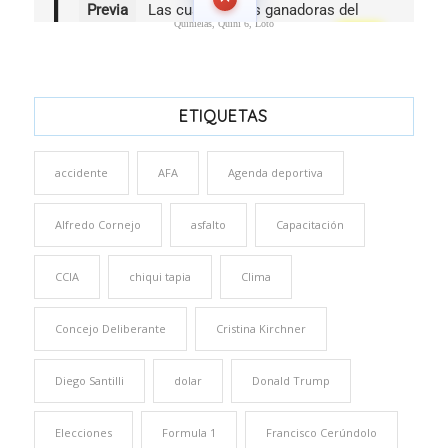
Quinielas, Quini 6, Loto
ETIQUETAS
accidente
AFA
Agenda deportiva
Alfredo Cornejo
asfalto
Capacitación
CCIA
chiqui tapia
Clima
Concejo Deliberante
Cristina Kirchner
Diego Santilli
dolar
Donald Trump
Elecciones
Formula 1
Francisco Cerúndolo