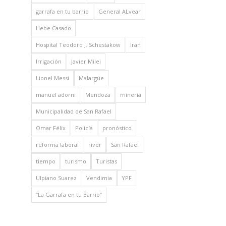
garrafa en tu barrio
General ALvear
Hebe Casado
Hospital Teodoro J. Schestakow
Iran
Irrigación
Javier Milei
Lionel Messi
Malargüe
manuel adorni
Mendoza
minería
Municipalidad de San Rafael
Omar Félix
Policía
pronóstico
reforma laboral
river
San Rafael
tiempo
turismo
Turistas
Ulpiano Suarez
Vendimia
YPF
“La Garrafa en tu Barrio”