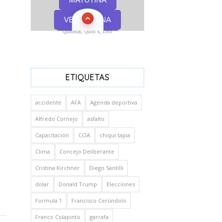
Quinielas, Quini 6, Loto
ETIQUETAS
accidente
AFA
Agenda deportiva
Alfredo Cornejo
asfalto
Capacitación
CCIA
chiqui tapia
Clima
Concejo Deliberante
Cristina Kirchner
Diego Santilli
dolar
Donald Trump
Elecciones
Formula 1
Francisco Cerúndolo
Franco Colapinto
garrafa