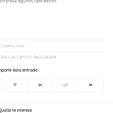
sorpresa algunos operadores.
/
7 ENERO, 2026
UDA
,
LUIS CAPUTO
,
PAGO DEUDA
partir esta entrada
Quizás te interese