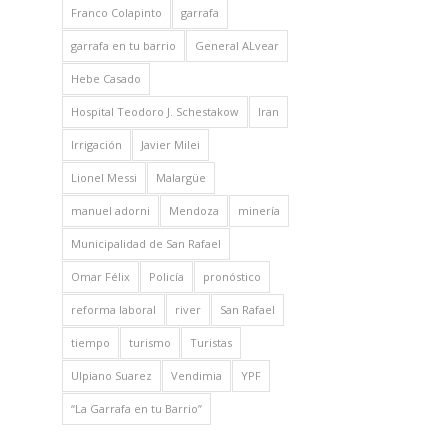
Franco Colapinto
garrafa
garrafa en tu barrio
General ALvear
Hebe Casado
Hospital Teodoro J. Schestakow
Iran
Irrigación
Javier Milei
Lionel Messi
Malargüe
manuel adorni
Mendoza
minería
Municipalidad de San Rafael
Omar Félix
Policía
pronóstico
reforma laboral
river
San Rafael
tiempo
turismo
Turistas
Ulpiano Suarez
Vendimia
YPF
“La Garrafa en tu Barrio”