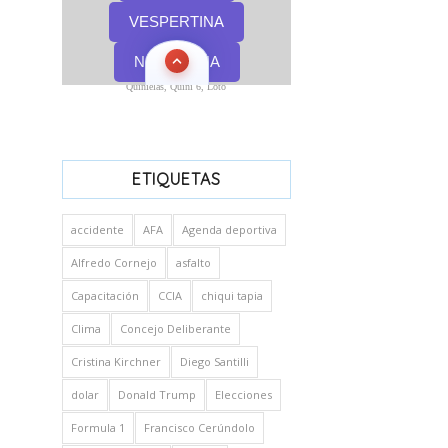
Quinielas, Quini 6, Loto
ETIQUETAS
accidente
AFA
Agenda deportiva
Alfredo Cornejo
asfalto
Capacitación
CCIA
chiqui tapia
Clima
Concejo Deliberante
Cristina Kirchner
Diego Santilli
dolar
Donald Trump
Elecciones
Formula 1
Francisco Cerúndolo