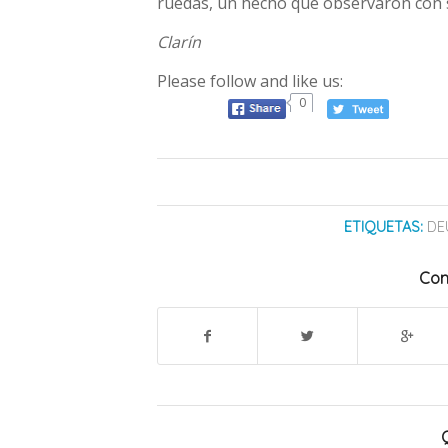
ruedas, un hecho que observaron con 
Clarín
Please follow and like us:
0
ETIQUETAS:
DE
Com