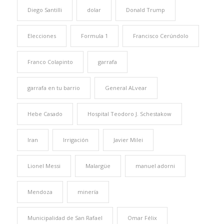
Diego Santilli
dolar
Donald Trump
Elecciones
Formula 1
Francisco Cerúndolo
Franco Colapinto
garrafa
garrafa en tu barrio
General ALvear
Hebe Casado
Hospital Teodoro J. Schestakow
Iran
Irrigación
Javier Milei
Lionel Messi
Malargüe
manuel adorni
Mendoza
minería
Municipalidad de San Rafael
Omar Félix