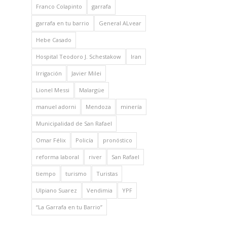
Franco Colapinto
garrafa
garrafa en tu barrio
General ALvear
Hebe Casado
Hospital Teodoro J. Schestakow
Iran
Irrigación
Javier Milei
Lionel Messi
Malargüe
manuel adorni
Mendoza
minería
Municipalidad de San Rafael
Omar Félix
Policía
pronóstico
reforma laboral
river
San Rafael
tiempo
turismo
Turistas
Ulpiano Suarez
Vendimia
YPF
“La Garrafa en tu Barrio”