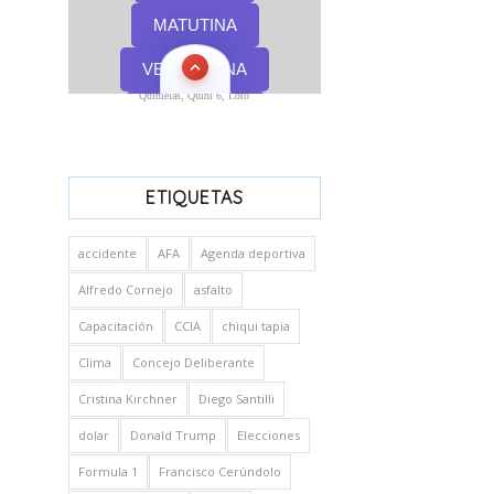
Quinielas, Quini 6, Loto
ETIQUETAS
accidente
AFA
Agenda deportiva
Alfredo Cornejo
asfalto
Capacitación
CCIA
chiqui tapia
Clima
Concejo Deliberante
Cristina Kirchner
Diego Santilli
dolar
Donald Trump
Elecciones
Formula 1
Francisco Cerúndolo