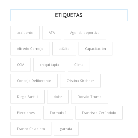
ETIQUETAS
accidente
AFA
Agenda deportiva
Alfredo Cornejo
asfalto
Capacitación
CCIA
chiqui tapia
Clima
Concejo Deliberante
Cristina Kirchner
Diego Santilli
dolar
Donald Trump
Elecciones
Formula 1
Francisco Cerúndolo
Franco Colapinto
garrafa