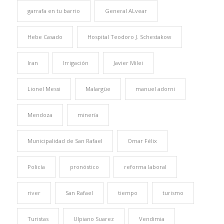
garrafa en tu barrio
General ALvear
Hebe Casado
Hospital Teodoro J. Schestakow
Iran
Irrigación
Javier Milei
Lionel Messi
Malargüe
manuel adorni
Mendoza
minería
Municipalidad de San Rafael
Omar Félix
Policía
pronóstico
reforma laboral
river
San Rafael
tiempo
turismo
Turistas
Ulpiano Suarez
Vendimia