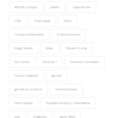
Alfredo Cornejo
asfalto
Capacitación
CCIA
chiqui tapia
Clima
Concejo Deliberante
Cristina Kirchner
Diego Santilli
dolar
Donald Trump
Elecciones
Formula 1
Francisco Cerúndolo
Franco Colapinto
garrafa
garrafa en tu barrio
General ALvear
Hebe Casado
Hospital Teodoro J. Schestakow
Iran
Irrigación
Javier Milei