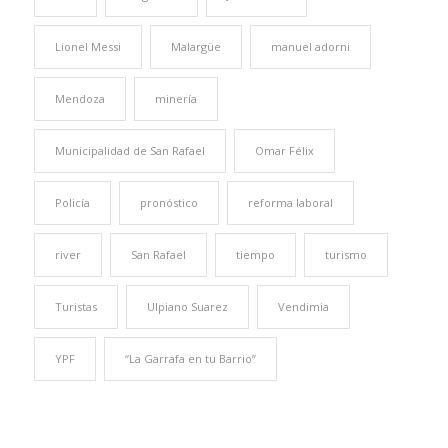
Lionel Messi
Malargüe
manuel adorni
Mendoza
minería
Municipalidad de San Rafael
Omar Félix
Policía
pronóstico
reforma laboral
river
San Rafael
tiempo
turismo
Turistas
Ulpiano Suarez
Vendimia
YPF
“La Garrafa en tu Barrio”