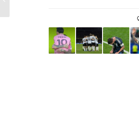
Platense como
visitante en el Torneo
...