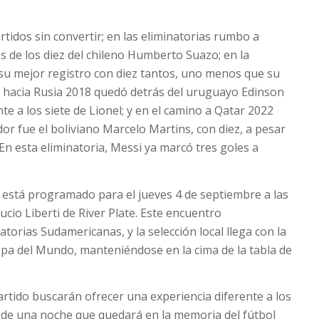
tidos sin convertir; en las eliminatorias rumbo a
s de los diez del chileno Humberto Suazo; en la
ó su mejor registro con diez tantos, uno menos que su
as hacia Rusia 2018 quedó detrás del uruguayo Edinson
te a los siete de Lionel; y en el camino a Qatar 2022
ador fue el boliviano Marcelo Martins, con diez, a pesar
 En esta eliminatoria, Messi ya marcó tres goles a
 está programado para el jueves 4 de septiembre a las
cio Liberti de River Plate. Este encuentro
atorias Sudamericanas, y la selección local llega con la
opa del Mundo, manteniéndose en la cima de la tabla de
artido buscarán ofrecer una experiencia diferente a los
o de una noche que quedará en la memoria del fútbol