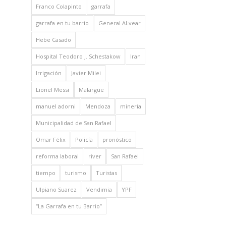
Franco Colapinto
garrafa
garrafa en tu barrio
General ALvear
Hebe Casado
Hospital Teodoro J. Schestakow
Iran
Irrigación
Javier Milei
Lionel Messi
Malargüe
manuel adorni
Mendoza
minería
Municipalidad de San Rafael
Omar Félix
Policía
pronóstico
reforma laboral
river
San Rafael
tiempo
turismo
Turistas
Ulpiano Suarez
Vendimia
YPF
“La Garrafa en tu Barrio”