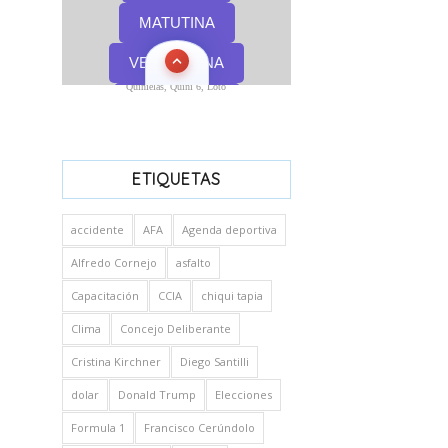
Quinielas, Quini 6, Loto
ETIQUETAS
accidente
AFA
Agenda deportiva
Alfredo Cornejo
asfalto
Capacitación
CCIA
chiqui tapia
Clima
Concejo Deliberante
Cristina Kirchner
Diego Santilli
dolar
Donald Trump
Elecciones
Formula 1
Francisco Cerúndolo