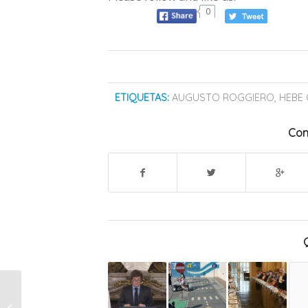
0
ETIQUETAS:
AUGUSTO ROGGIERO
,
HEBE
Com
Seguridad realizó otro
operativo de alto