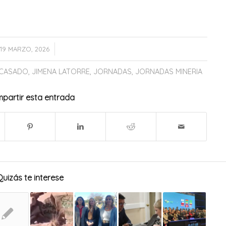
/
19 MARZO, 2026
 CASADO
,
JIMENA LATORRE
,
JORNADAS
,
JORNADAS MINERIA
partir esta entrada
Quizás te interese