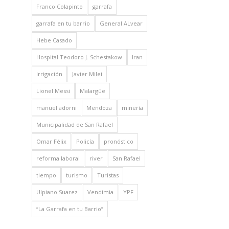
Franco Colapinto
garrafa
garrafa en tu barrio
General ALvear
Hebe Casado
Hospital Teodoro J. Schestakow
Iran
Irrigación
Javier Milei
Lionel Messi
Malargüe
manuel adorni
Mendoza
minería
Municipalidad de San Rafael
Omar Félix
Policía
pronóstico
reforma laboral
river
San Rafael
tiempo
turismo
Turistas
Ulpiano Suarez
Vendimia
YPF
“La Garrafa en tu Barrio”