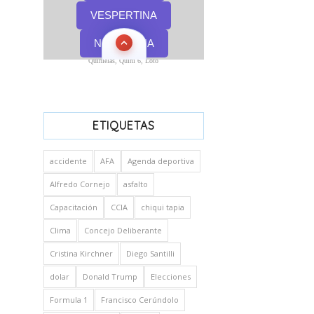
Quinielas, Quini 6, Loto
ETIQUETAS
accidente
AFA
Agenda deportiva
Alfredo Cornejo
asfalto
Capacitación
CCIA
chiqui tapia
Clima
Concejo Deliberante
Cristina Kirchner
Diego Santilli
dolar
Donald Trump
Elecciones
Formula 1
Francisco Cerúndolo