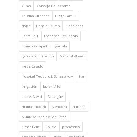
Clima
Concejo Deliberante
Cristina Kirchner
Diego Santilli
dolar
Donald Trump
Elecciones
Formula 1
Francisco Cerúndolo
Franco Colapinto
garrafa
garrafa en tu barrio
General ALvear
Hebe Casado
Hospital Teodoro J. Schestakow
Iran
Irrigación
Javier Milei
Lionel Messi
Malargüe
manuel adorni
Mendoza
minería
Municipalidad de San Rafael
Omar Félix
Policía
pronóstico
reforma laboral
river
San Rafael