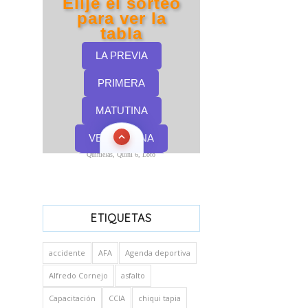
Quinielas, Quini 6, Loto
ETIQUETAS
accidente
AFA
Agenda deportiva
Alfredo Cornejo
asfalto
Capacitación
CCIA
chiqui tapia