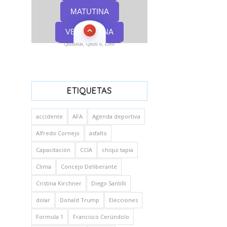
Quinielas, Quini 6, Loto
ETIQUETAS
accidente
AFA
Agenda deportiva
Alfredo Cornejo
asfalto
Capacitación
CCIA
chiqui tapia
Clima
Concejo Deliberante
Cristina Kirchner
Diego Santilli
dolar
Donald Trump
Elecciones
Formula 1
Francisco Cerúndolo