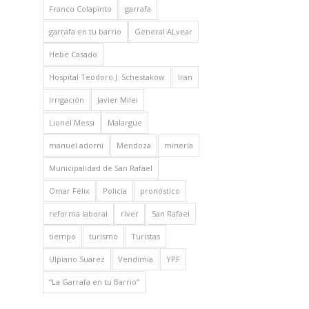
Franco Colapinto
garrafa
garrafa en tu barrio
General ALvear
Hebe Casado
Hospital Teodoro J. Schestakow
Iran
Irrigación
Javier Milei
Lionel Messi
Malargüe
manuel adorni
Mendoza
minería
Municipalidad de San Rafael
Omar Félix
Policía
pronóstico
reforma laboral
river
San Rafael
tiempo
turismo
Turistas
Ulpiano Suarez
Vendimia
YPF
“La Garrafa en tu Barrio”