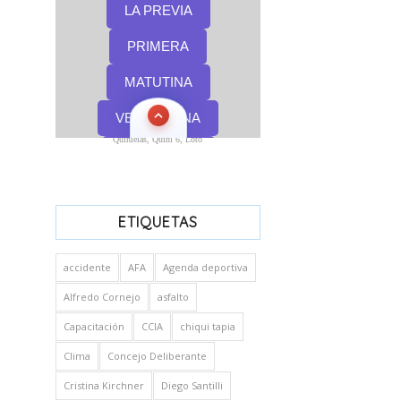
Quinielas, Quini 6, Loto
ETIQUETAS
accidente
AFA
Agenda deportiva
Alfredo Cornejo
asfalto
Capacitación
CCIA
chiqui tapia
Clima
Concejo Deliberante
Cristina Kirchner
Diego Santilli