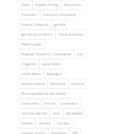
dolar
Donald Trump
Elecciones
Formula 1
Francisco Cerúndolo
Franco Colapinto
garrafa
garrafa en tu barrio
General ALvear
Hebe Casado
Hospital Teodoro J. Schestakow
Iran
Irrigación
Javier Milei
Lionel Messi
Malargüe
manuel adorni
Mendoza
minería
Municipalidad de San Rafael
Omar Félix
Policía
pronóstico
reforma laboral
river
San Rafael
tiempo
turismo
Turistas
Ulpiano Suarez
Vendimia
YPF