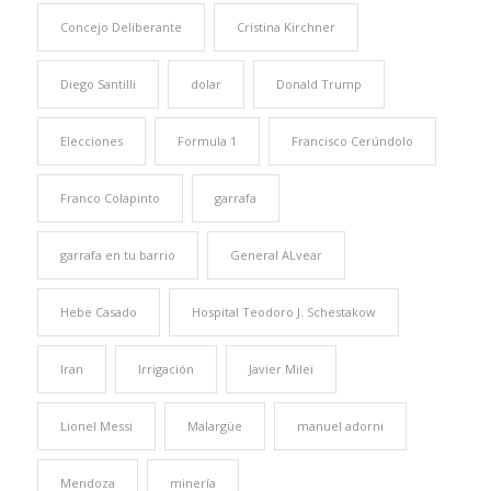
Concejo Deliberante
Cristina Kirchner
Diego Santilli
dolar
Donald Trump
Elecciones
Formula 1
Francisco Cerúndolo
Franco Colapinto
garrafa
garrafa en tu barrio
General ALvear
Hebe Casado
Hospital Teodoro J. Schestakow
Iran
Irrigación
Javier Milei
Lionel Messi
Malargüe
manuel adorni
Mendoza
minería