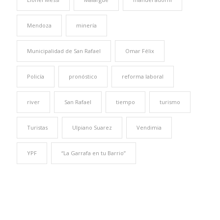
Mendoza
minería
Municipalidad de San Rafael
Omar Félix
Policía
pronóstico
reforma laboral
river
San Rafael
tiempo
turismo
Turistas
Ulpiano Suarez
Vendimia
YPF
“La Garrafa en tu Barrio”