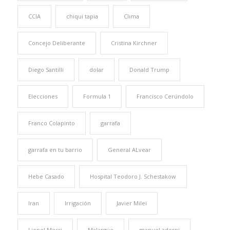
CCIA
chiqui tapia
Clima
Concejo Deliberante
Cristina Kirchner
Diego Santilli
dolar
Donald Trump
Elecciones
Formula 1
Francisco Cerúndolo
Franco Colapinto
garrafa
garrafa en tu barrio
General ALvear
Hebe Casado
Hospital Teodoro J. Schestakow
Iran
Irrigación
Javier Milei
Lionel Messi
Malargüe
manuel adorni