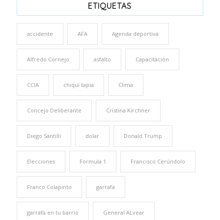
ETIQUETAS
accidente
AFA
Agenda deportiva
Alfredo Cornejo
asfalto
Capacitación
CCIA
chiqui tapia
Clima
Concejo Deliberante
Cristina Kirchner
Diego Santilli
dolar
Donald Trump
Elecciones
Formula 1
Francisco Cerúndolo
Franco Colapinto
garrafa
garrafa en tu barrio
General ALvear