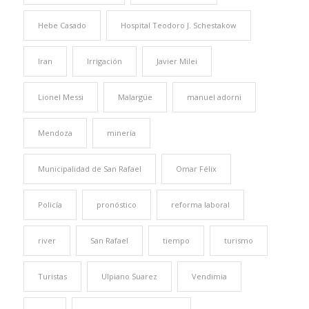
Hebe Casado
Hospital Teodoro J. Schestakow
Iran
Irrigación
Javier Milei
Lionel Messi
Malargüe
manuel adorni
Mendoza
minería
Municipalidad de San Rafael
Omar Félix
Policía
pronóstico
reforma laboral
river
San Rafael
tiempo
turismo
Turistas
Ulpiano Suarez
Vendimia