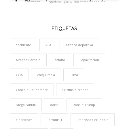
Quinielas, Quini 6, Loto
ETIQUETAS
accidente
AFA
Agenda deportiva
Alfredo Cornejo
asfalto
Capacitación
CCIA
chiqui tapia
Clima
Concejo Deliberante
Cristina Kirchner
Diego Santilli
dolar
Donald Trump
Elecciones
Formula 1
Francisco Cerúndolo