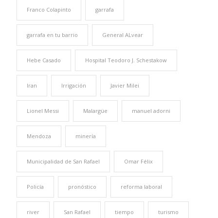
Franco Colapinto
garrafa
garrafa en tu barrio
General ALvear
Hebe Casado
Hospital Teodoro J. Schestakow
Iran
Irrigación
Javier Milei
Lionel Messi
Malargüe
manuel adorni
Mendoza
minería
Municipalidad de San Rafael
Omar Félix
Policía
pronóstico
reforma laboral
river
San Rafael
tiempo
turismo