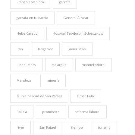
Franco Colapinto
garrafa
garrafa en tu barrio
General ALvear
Hebe Casado
Hospital Teodoro J. Schestakow
Iran
Irrigación
Javier Milei
Lionel Messi
Malargüe
manuel adorni
Mendoza
minería
Municipalidad de San Rafael
Omar Félix
Policía
pronóstico
reforma laboral
river
San Rafael
tiempo
turismo