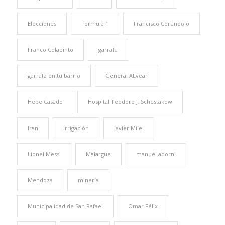
Elecciones
Formula 1
Francisco Cerúndolo
Franco Colapinto
garrafa
garrafa en tu barrio
General ALvear
Hebe Casado
Hospital Teodoro J. Schestakow
Iran
Irrigación
Javier Milei
Lionel Messi
Malargüe
manuel adorni
Mendoza
minería
Municipalidad de San Rafael
Omar Félix