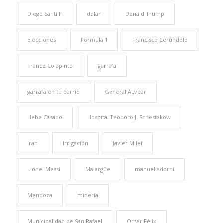
Diego Santilli
dolar
Donald Trump
Elecciones
Formula 1
Francisco Cerúndolo
Franco Colapinto
garrafa
garrafa en tu barrio
General ALvear
Hebe Casado
Hospital Teodoro J. Schestakow
Iran
Irrigación
Javier Milei
Lionel Messi
Malargüe
manuel adorni
Mendoza
minería
Municipalidad de San Rafael
Omar Félix