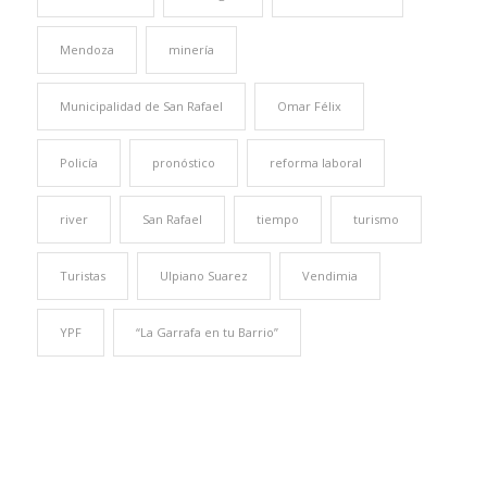
Mendoza
minería
Municipalidad de San Rafael
Omar Félix
Policía
pronóstico
reforma laboral
river
San Rafael
tiempo
turismo
Turistas
Ulpiano Suarez
Vendimia
YPF
“La Garrafa en tu Barrio”