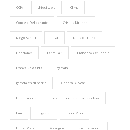
CCIA
chiqui tapia
Clima
Concejo Deliberante
Cristina Kirchner
Diego Santilli
dolar
Donald Trump
Elecciones
Formula 1
Francisco Cerúndolo
Franco Colapinto
garrafa
garrafa en tu barrio
General ALvear
Hebe Casado
Hospital Teodoro J. Schestakow
Iran
Irrigación
Javier Milei
Lionel Messi
Malargüe
manuel adorni