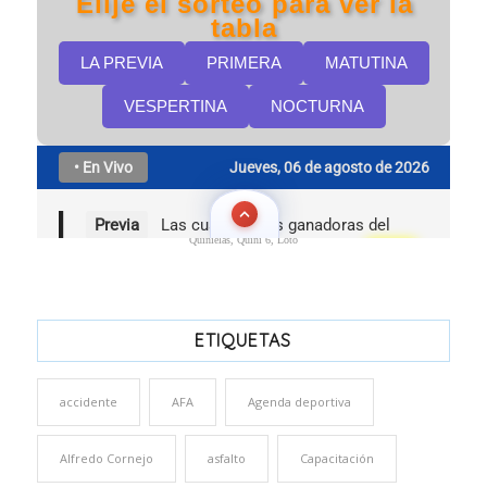
Quinielas, Quini 6, Loto
ETIQUETAS
accidente
AFA
Agenda deportiva
Alfredo Cornejo
asfalto
Capacitación