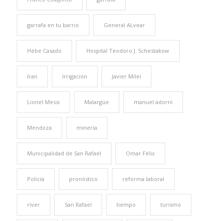
garrafa en tu barrio
General ALvear
Hebe Casado
Hospital Teodoro J. Schestakow
Iran
Irrigación
Javier Milei
Lionel Messi
Malargüe
manuel adorni
Mendoza
minería
Municipalidad de San Rafael
Omar Félix
Policía
pronóstico
reforma laboral
river
San Rafael
tiempo
turismo