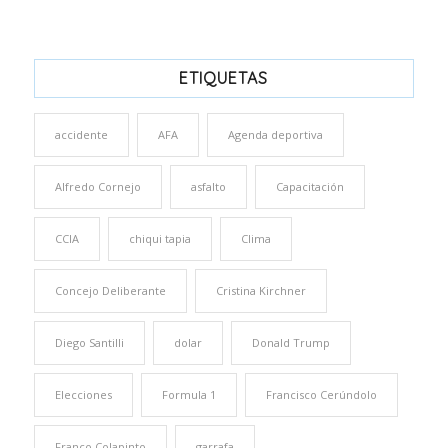
ETIQUETAS
accidente
AFA
Agenda deportiva
Alfredo Cornejo
asfalto
Capacitación
CCIA
chiqui tapia
Clima
Concejo Deliberante
Cristina Kirchner
Diego Santilli
dolar
Donald Trump
Elecciones
Formula 1
Francisco Cerúndolo
Franco Colapinto
garrafa