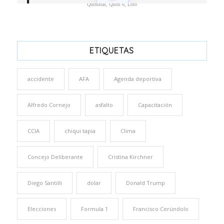
Quinielas, Quini 6, Loto
ETIQUETAS
accidente
AFA
Agenda deportiva
Alfredo Cornejo
asfalto
Capacitación
CCIA
chiqui tapia
Clima
Concejo Deliberante
Cristina Kirchner
Diego Santilli
dolar
Donald Trump
Elecciones
Formula 1
Francisco Cerúndolo