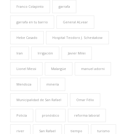
Franco Colapinto
garrafa
garrafa en tu barrio
General ALvear
Hebe Casado
Hospital Teodoro J. Schestakow
Iran
Irrigación
Javier Milei
Lionel Messi
Malargüe
manuel adorni
Mendoza
minería
Municipalidad de San Rafael
Omar Félix
Policía
pronóstico
reforma laboral
river
San Rafael
tiempo
turismo