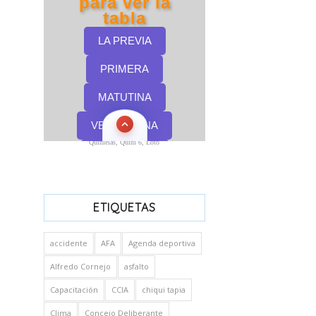
Quinielas, Quini 6, Loto
ETIQUETAS
accidente
AFA
Agenda deportiva
Alfredo Cornejo
asfalto
Capacitación
CCIA
chiqui tapia
Clima
Concejo Deliberante