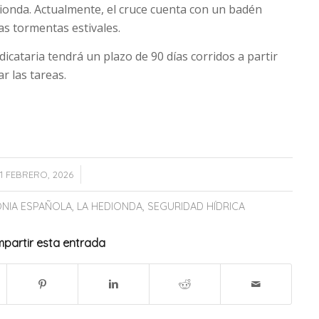
edionda. Actualmente, el cruce cuenta con un badén
las tormentas estivales.
dicataria tendrá un plazo de 90 días corridos a partir
ar las tareas.
/
11 FEBRERO, 2026
NIA ESPAÑOLA
,
LA HEDIONDA
,
SEGURIDAD HÍDRICA
partir esta entrada