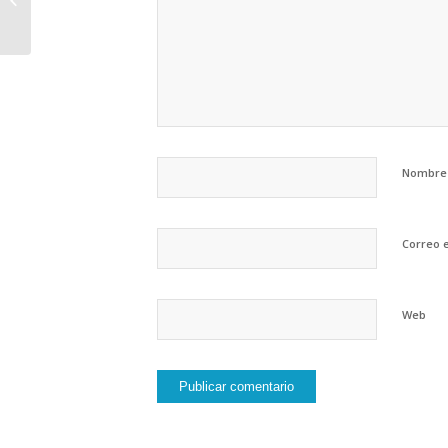
Rafael extiende 5
kilómetros la red de...
Nombre
Correo e
Web