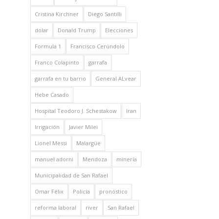
Cristina Kirchner
Diego Santilli
dolar
Donald Trump
Elecciones
Formula 1
Francisco Cerúndolo
Franco Colapinto
garrafa
garrafa en tu barrio
General ALvear
Hebe Casado
Hospital Teodoro J. Schestakow
Iran
Irrigación
Javier Milei
Lionel Messi
Malargüe
manuel adorni
Mendoza
minería
Municipalidad de San Rafael
Omar Félix
Policía
pronóstico
reforma laboral
river
San Rafael