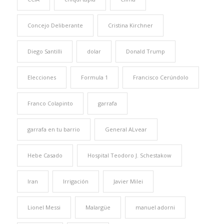
Concejo Deliberante
Cristina Kirchner
Diego Santilli
dolar
Donald Trump
Elecciones
Formula 1
Francisco Cerúndolo
Franco Colapinto
garrafa
garrafa en tu barrio
General ALvear
Hebe Casado
Hospital Teodoro J. Schestakow
Iran
Irrigación
Javier Milei
Lionel Messi
Malargüe
manuel adorni