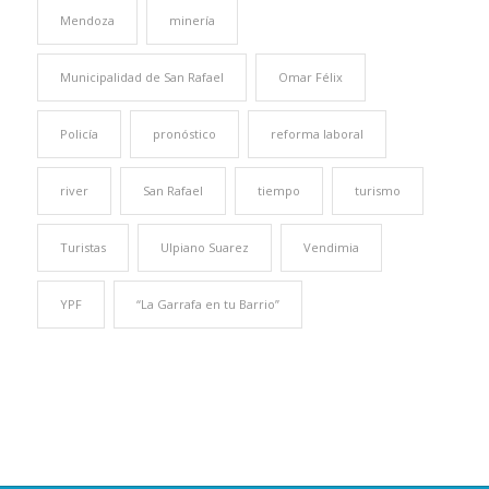
Mendoza
minería
Municipalidad de San Rafael
Omar Félix
Policía
pronóstico
reforma laboral
river
San Rafael
tiempo
turismo
Turistas
Ulpiano Suarez
Vendimia
YPF
“La Garrafa en tu Barrio”