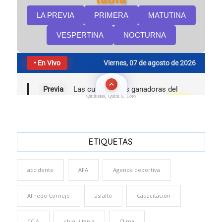
Quinielas, Quini 6, Loto
ETIQUETAS
accidente
AFA
Agenda deportiva
Alfredo Cornejo
asfalto
Capacitación
CCIA
chiqui tapia
Clima