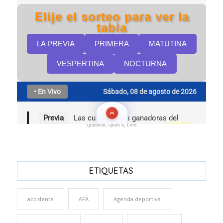
Quinielas, Quini 6, Loto
ETIQUETAS
accidente
AFA
Agenda deportiva