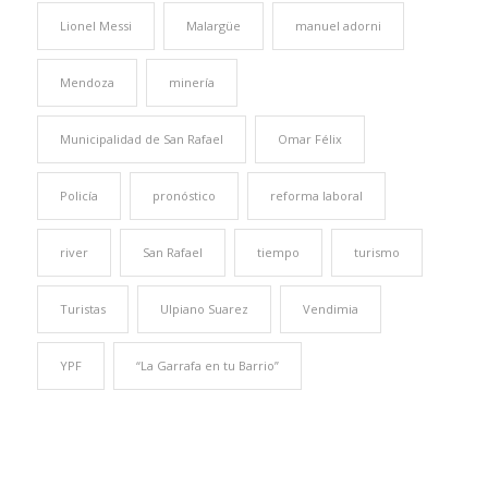
Lionel Messi
Malargüe
manuel adorni
Mendoza
minería
Municipalidad de San Rafael
Omar Félix
Policía
pronóstico
reforma laboral
river
San Rafael
tiempo
turismo
Turistas
Ulpiano Suarez
Vendimia
YPF
“La Garrafa en tu Barrio”