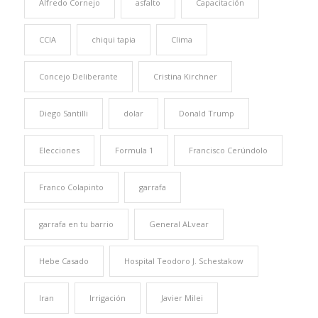
Alfredo Cornejo
asfalto
Capacitación
CCIA
chiqui tapia
Clima
Concejo Deliberante
Cristina Kirchner
Diego Santilli
dolar
Donald Trump
Elecciones
Formula 1
Francisco Cerúndolo
Franco Colapinto
garrafa
garrafa en tu barrio
General ALvear
Hebe Casado
Hospital Teodoro J. Schestakow
Iran
Irrigación
Javier Milei