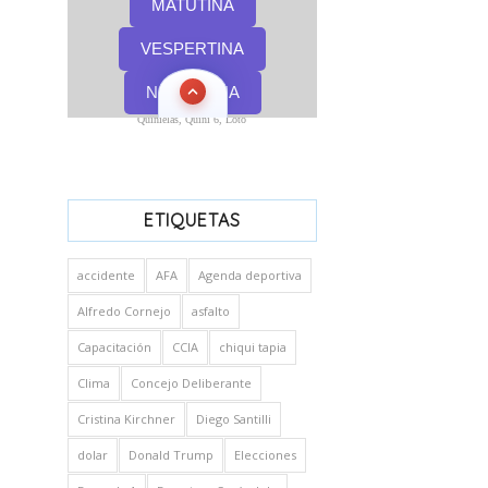
Quinielas, Quini 6, Loto
ETIQUETAS
accidente
AFA
Agenda deportiva
Alfredo Cornejo
asfalto
Capacitación
CCIA
chiqui tapia
Clima
Concejo Deliberante
Cristina Kirchner
Diego Santilli
dolar
Donald Trump
Elecciones