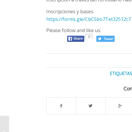
Inscripciones y bases:
https://forms.gle/CbC5bo7Tet32512c7
Please follow and like us:
0
ETIQUETAS
Com
El Ministerio de
Producción trabaja