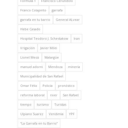
Formula 1
Francisco Cerúndolo
Franco Colapinto
garrafa
garrafa en tu barrio
General ALvear
Hebe Casado
Hospital Teodoro J. Schestakow
Iran
Irrigación
Javier Milei
Lionel Messi
Malargüe
manuel adorni
Mendoza
minería
Municipalidad de San Rafael
Omar Félix
Policía
pronóstico
reforma laboral
river
San Rafael
tiempo
turismo
Turistas
Ulpiano Suarez
Vendimia
YPF
“La Garrafa en tu Barrio”