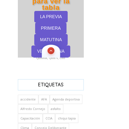
Quinielas, Quini 6, Loto
ETIQUETAS
accidente
AFA
Agenda deportiva
Alfredo Cornejo
asfalto
Capacitación
CCIA
chiqui tapia
Clima
Concejo Deliberante