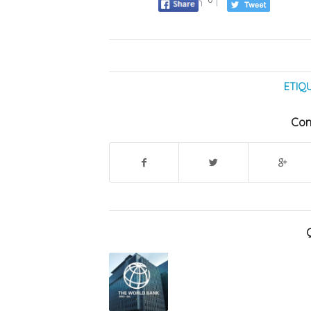
ETIQ
Com