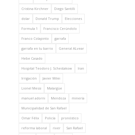
Cristina Kirchner
Diego Santilli
dolar
Donald Trump
Elecciones
Formula 1
Francisco Cerúndolo
Franco Colapinto
garrafa
garrafa en tu barrio
General ALvear
Hebe Casado
Hospital Teodoro J. Schestakow
Iran
Irrigación
Javier Milei
Lionel Messi
Malargüe
manuel adorni
Mendoza
minería
Municipalidad de San Rafael
Omar Félix
Policía
pronóstico
reforma laboral
river
San Rafael