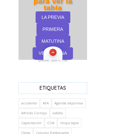
Quinielas, Quini 6, Loto
ETIQUETAS
accidente
AFA
Agenda deportiva
Alfredo Cornejo
asfalto
Capacitación
CCIA
chiqui tapia
Clima
Concejo Deliberante