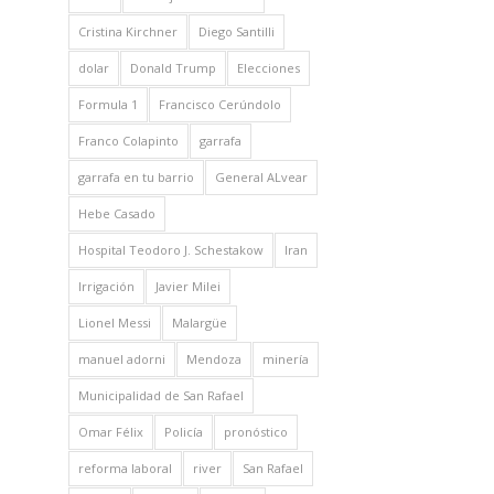
Cristina Kirchner
Diego Santilli
dolar
Donald Trump
Elecciones
Formula 1
Francisco Cerúndolo
Franco Colapinto
garrafa
garrafa en tu barrio
General ALvear
Hebe Casado
Hospital Teodoro J. Schestakow
Iran
Irrigación
Javier Milei
Lionel Messi
Malargüe
manuel adorni
Mendoza
minería
Municipalidad de San Rafael
Omar Félix
Policía
pronóstico
reforma laboral
river
San Rafael