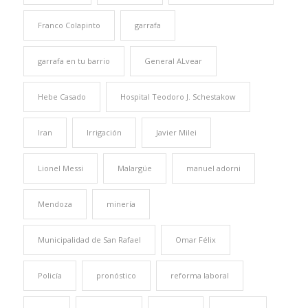
Franco Colapinto
garrafa
garrafa en tu barrio
General ALvear
Hebe Casado
Hospital Teodoro J. Schestakow
Iran
Irrigación
Javier Milei
Lionel Messi
Malargüe
manuel adorni
Mendoza
minería
Municipalidad de San Rafael
Omar Félix
Policía
pronóstico
reforma laboral