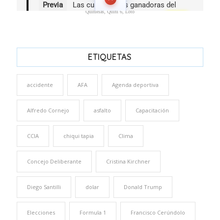
Quinielas, Quini 6, Loto
ETIQUETAS
accidente
AFA
Agenda deportiva
Alfredo Cornejo
asfalto
Capacitación
CCIA
chiqui tapia
Clima
Concejo Deliberante
Cristina Kirchner
Diego Santilli
dolar
Donald Trump
Elecciones
Formula 1
Francisco Cerúndolo