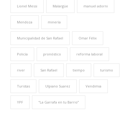
Lionel Messi
Malargüe
manuel adorni
Mendoza
minería
Municipalidad de San Rafael
Omar Félix
Policía
pronóstico
reforma laboral
river
San Rafael
tiempo
turismo
Turistas
Ulpiano Suarez
Vendimia
YPF
“La Garrafa en tu Barrio”