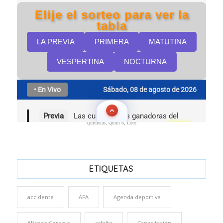
Quinielas, Quini 6, Loto
ETIQUETAS
accidente
AFA
Agenda deportiva
Alfredo Cornejo
asfalto
Capacitación