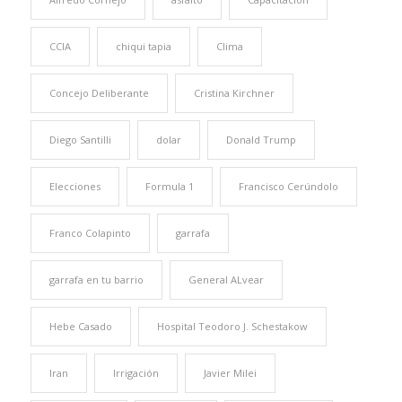
CCIA
chiqui tapia
Clima
Concejo Deliberante
Cristina Kirchner
Diego Santilli
dolar
Donald Trump
Elecciones
Formula 1
Francisco Cerúndolo
Franco Colapinto
garrafa
garrafa en tu barrio
General ALvear
Hebe Casado
Hospital Teodoro J. Schestakow
Iran
Irrigación
Javier Milei