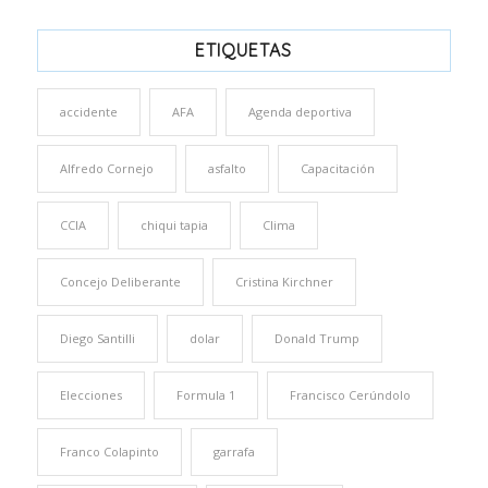
ETIQUETAS
accidente
AFA
Agenda deportiva
Alfredo Cornejo
asfalto
Capacitación
CCIA
chiqui tapia
Clima
Concejo Deliberante
Cristina Kirchner
Diego Santilli
dolar
Donald Trump
Elecciones
Formula 1
Francisco Cerúndolo
Franco Colapinto
garrafa