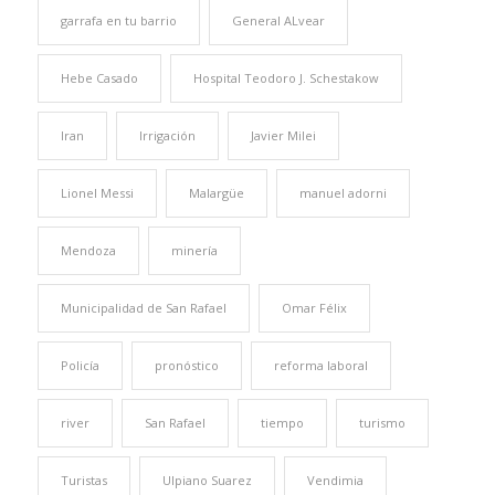
garrafa en tu barrio
General ALvear
Hebe Casado
Hospital Teodoro J. Schestakow
Iran
Irrigación
Javier Milei
Lionel Messi
Malargüe
manuel adorni
Mendoza
minería
Municipalidad de San Rafael
Omar Félix
Policía
pronóstico
reforma laboral
river
San Rafael
tiempo
turismo
Turistas
Ulpiano Suarez
Vendimia