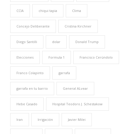
CCIA
chiqui tapia
Clima
Concejo Deliberante
Cristina Kirchner
Diego Santilli
dolar
Donald Trump
Elecciones
Formula 1
Francisco Cerúndolo
Franco Colapinto
garrafa
garrafa en tu barrio
General ALvear
Hebe Casado
Hospital Teodoro J. Schestakow
Iran
Irrigación
Javier Milei