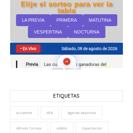
Quinielas, Quini 6, Loto
ETIQUETAS
accidente
AFA
Agenda deportiva
Alfredo Cornejo
asfalto
Capacitación