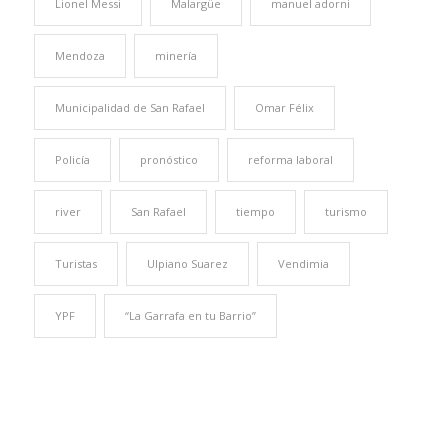
Lionel Messi
Malargüe
manuel adorni
Mendoza
minería
Municipalidad de San Rafael
Omar Félix
Policía
pronóstico
reforma laboral
river
San Rafael
tiempo
turismo
Turistas
Ulpiano Suarez
Vendimia
YPF
“La Garrafa en tu Barrio”