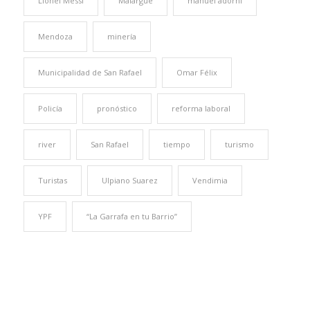
Lionel Messi
Malargüe
manuel adorni
Mendoza
minería
Municipalidad de San Rafael
Omar Félix
Policía
pronóstico
reforma laboral
river
San Rafael
tiempo
turismo
Turistas
Ulpiano Suarez
Vendimia
YPF
“La Garrafa en tu Barrio”