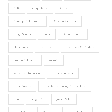
CCIA
chiqui tapia
Clima
Concejo Deliberante
Cristina Kirchner
Diego Santilli
dolar
Donald Trump
Elecciones
Formula 1
Francisco Cerúndolo
Franco Colapinto
garrafa
garrafa en tu barrio
General ALvear
Hebe Casado
Hospital Teodoro J. Schestakow
Iran
Irrigación
Javier Milei