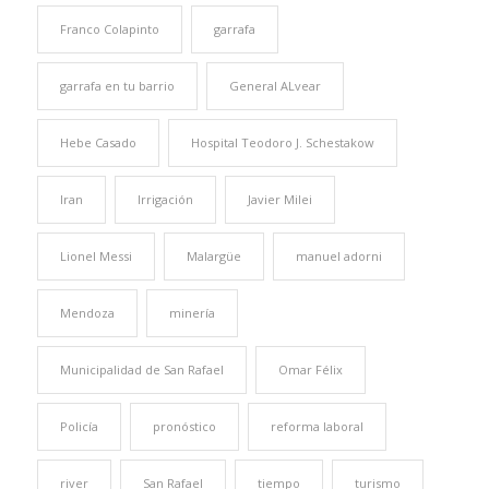
Franco Colapinto
garrafa
garrafa en tu barrio
General ALvear
Hebe Casado
Hospital Teodoro J. Schestakow
Iran
Irrigación
Javier Milei
Lionel Messi
Malargüe
manuel adorni
Mendoza
minería
Municipalidad de San Rafael
Omar Félix
Policía
pronóstico
reforma laboral
river
San Rafael
tiempo
turismo