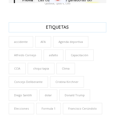
Quinielas, Quini 6, Loto
ETIQUETAS
accidente
AFA
Agenda deportiva
Alfredo Cornejo
asfalto
Capacitación
CCIA
chiqui tapia
Clima
Concejo Deliberante
Cristina Kirchner
Diego Santilli
dolar
Donald Trump
Elecciones
Formula 1
Francisco Cerúndolo