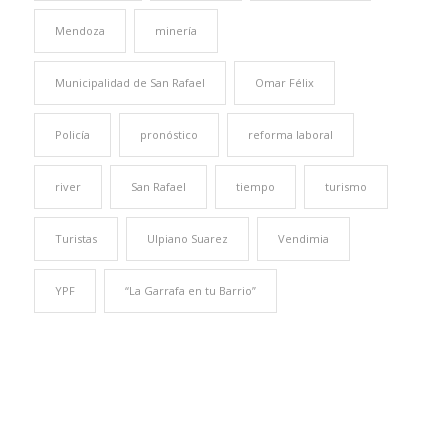
Mendoza
minería
Municipalidad de San Rafael
Omar Félix
Policía
pronóstico
reforma laboral
river
San Rafael
tiempo
turismo
Turistas
Ulpiano Suarez
Vendimia
YPF
“La Garrafa en tu Barrio”