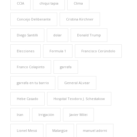
CCIA
chiqui tapia
Clima
Concejo Deliberante
Cristina Kirchner
Diego Santilli
dolar
Donald Trump
Elecciones
Formula 1
Francisco Cerúndolo
Franco Colapinto
garrafa
garrafa en tu barrio
General ALvear
Hebe Casado
Hospital Teodoro J. Schestakow
Iran
Irrigación
Javier Milei
Lionel Messi
Malargüe
manuel adorni