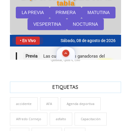
Quinielas, Quini 6, Loto
ETIQUETAS
accidente
AFA
Agenda deportiva
Alfredo Cornejo
asfalto
Capacitación