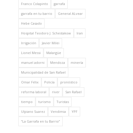
Franco Colapinto
garrafa
garrafa en tu barrio
General ALvear
Hebe Casado
Hospital Teodoro J. Schestakow
Iran
Irrigación
Javier Milei
Lionel Messi
Malargüe
manuel adorni
Mendoza
minería
Municipalidad de San Rafael
Omar Félix
Policía
pronóstico
reforma laboral
river
San Rafael
tiempo
turismo
Turistas
Ulpiano Suarez
Vendimia
YPF
“La Garrafa en tu Barrio”