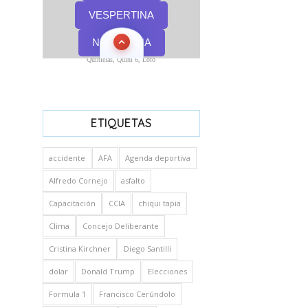
Quinielas, Quini 6, Loto
ETIQUETAS
accidente
AFA
Agenda deportiva
Alfredo Cornejo
asfalto
Capacitación
CCIA
chiqui tapia
Clima
Concejo Deliberante
Cristina Kirchner
Diego Santilli
dolar
Donald Trump
Elecciones
Formula 1
Francisco Cerúndolo