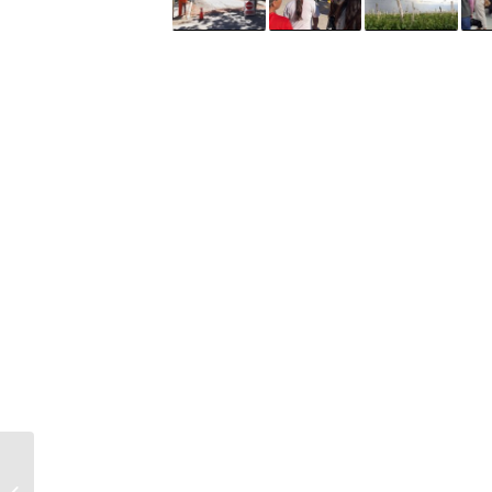
Fuertes vientos en la Patagonia: se
volaron techos en Chubut y Santa