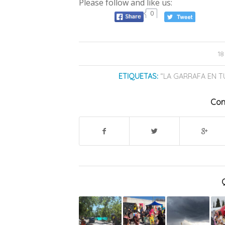
Please follow and like us:
0
1
ETIQUETAS:
“LA GARRAFA EN T
Com