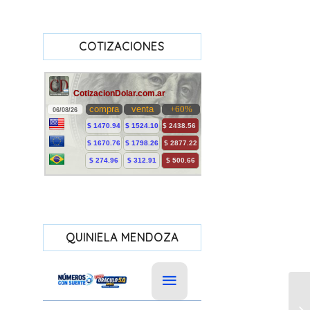
COTIZACIONES
QUINIELA MENDOZA
Ex
nu