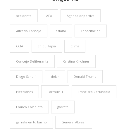
accidente
AFA
Agenda deportiva
Alfredo Cornejo
asfalto
Capacitación
CCIA
chiqui tapia
Clima
Concejo Deliberante
Cristina Kirchner
Diego Santilli
dolar
Donald Trump
Elecciones
Formula 1
Francisco Cerúndolo
Franco Colapinto
garrafa
garrafa en tu barrio
General ALvear