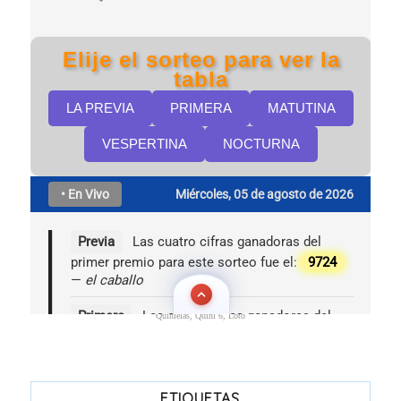
Quinielas, Quini 6, Loto
ETIQUETAS