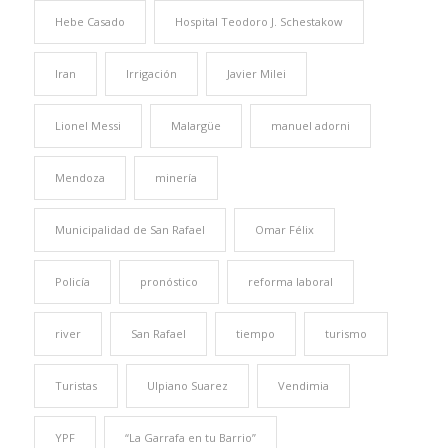
Hebe Casado
Hospital Teodoro J. Schestakow
Iran
Irrigación
Javier Milei
Lionel Messi
Malargüe
manuel adorni
Mendoza
minería
Municipalidad de San Rafael
Omar Félix
Policía
pronóstico
reforma laboral
river
San Rafael
tiempo
turismo
Turistas
Ulpiano Suarez
Vendimia
YPF
“La Garrafa en tu Barrio”