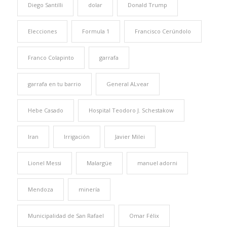
Diego Santilli
dolar
Donald Trump
Elecciones
Formula 1
Francisco Cerúndolo
Franco Colapinto
garrafa
garrafa en tu barrio
General ALvear
Hebe Casado
Hospital Teodoro J. Schestakow
Iran
Irrigación
Javier Milei
Lionel Messi
Malargüe
manuel adorni
Mendoza
minería
Municipalidad de San Rafael
Omar Félix