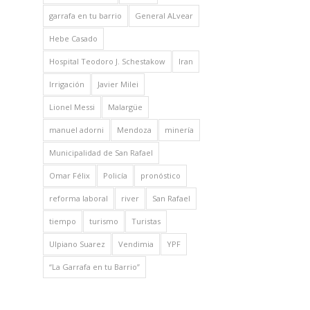
garrafa en tu barrio
General ALvear
Hebe Casado
Hospital Teodoro J. Schestakow
Iran
Irrigación
Javier Milei
Lionel Messi
Malargüe
manuel adorni
Mendoza
minería
Municipalidad de San Rafael
Omar Félix
Policía
pronóstico
reforma laboral
river
San Rafael
tiempo
turismo
Turistas
Ulpiano Suarez
Vendimia
YPF
“La Garrafa en tu Barrio”