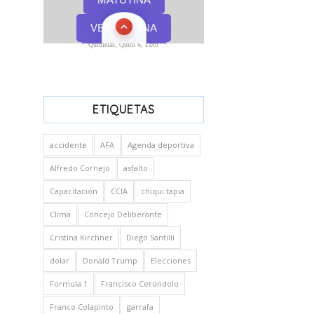
Quinielas, Quini 6, Loto
ETIQUETAS
accidente
AFA
Agenda deportiva
Alfredo Cornejo
asfalto
Capacitación
CCIA
chiqui tapia
Clima
Concejo Deliberante
Cristina Kirchner
Diego Santilli
dolar
Donald Trump
Elecciones
Formula 1
Francisco Cerúndolo
Franco Colapinto
garrafa