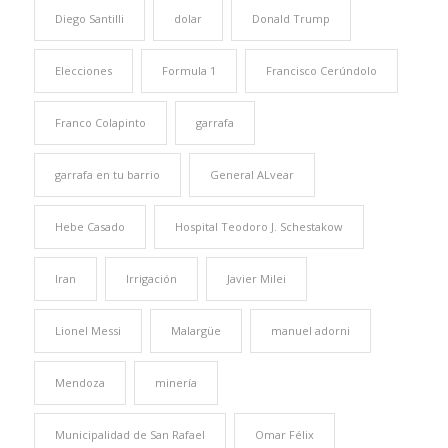
Diego Santilli
dolar
Donald Trump
Elecciones
Formula 1
Francisco Cerúndolo
Franco Colapinto
garrafa
garrafa en tu barrio
General ALvear
Hebe Casado
Hospital Teodoro J. Schestakow
Iran
Irrigación
Javier Milei
Lionel Messi
Malargüe
manuel adorni
Mendoza
minería
Municipalidad de San Rafael
Omar Félix