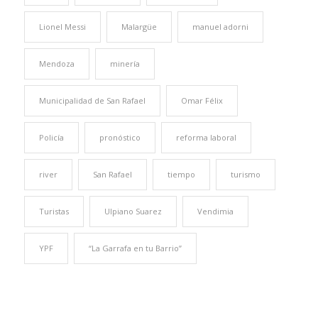
Lionel Messi
Malargüe
manuel adorni
Mendoza
minería
Municipalidad de San Rafael
Omar Félix
Policía
pronóstico
reforma laboral
river
San Rafael
tiempo
turismo
Turistas
Ulpiano Suarez
Vendimia
YPF
“La Garrafa en tu Barrio”