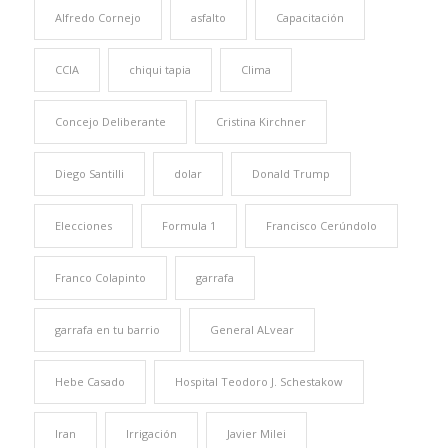
Alfredo Cornejo
asfalto
Capacitación
CCIA
chiqui tapia
Clima
Concejo Deliberante
Cristina Kirchner
Diego Santilli
dolar
Donald Trump
Elecciones
Formula 1
Francisco Cerúndolo
Franco Colapinto
garrafa
garrafa en tu barrio
General ALvear
Hebe Casado
Hospital Teodoro J. Schestakow
Iran
Irrigación
Javier Milei