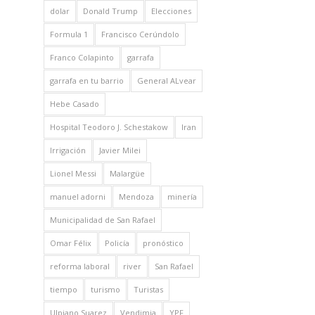
dolar
Donald Trump
Elecciones
Formula 1
Francisco Cerúndolo
Franco Colapinto
garrafa
garrafa en tu barrio
General ALvear
Hebe Casado
Hospital Teodoro J. Schestakow
Iran
Irrigación
Javier Milei
Lionel Messi
Malargüe
manuel adorni
Mendoza
minería
Municipalidad de San Rafael
Omar Félix
Policía
pronóstico
reforma laboral
river
San Rafael
tiempo
turismo
Turistas
Ulpiano Suarez
Vendimia
YPF