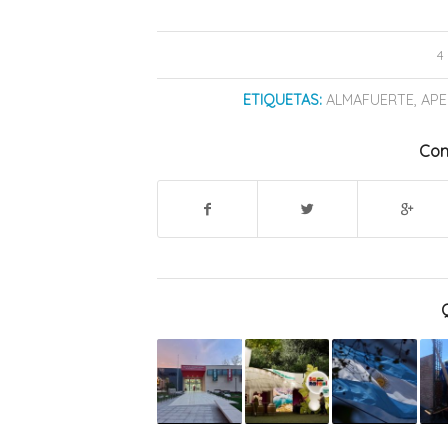
4
ETIQUETAS:
ALMAFUERTE
,
AP
Com