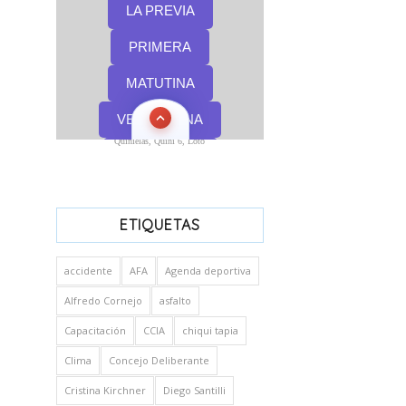
Quinielas, Quini 6, Loto
ETIQUETAS
accidente
AFA
Agenda deportiva
Alfredo Cornejo
asfalto
Capacitación
CCIA
chiqui tapia
Clima
Concejo Deliberante
Cristina Kirchner
Diego Santilli