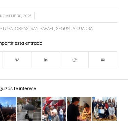
/
 NOVIEMBRE, 2025
ERTURA
,
OBRAS
,
SAN RAFAEL
,
SEGUNDA CUADRA
partir esta entrada
Quizás te interese