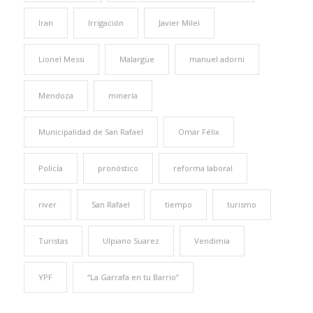
Iran
Irrigación
Javier Milei
Lionel Messi
Malargüe
manuel adorni
Mendoza
minería
Municipalidad de San Rafael
Omar Félix
Policía
pronóstico
reforma laboral
river
San Rafael
tiempo
turismo
Turistas
Ulpiano Suarez
Vendimia
YPF
“La Garrafa en tu Barrio”