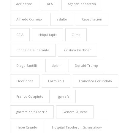
accidente
AFA
Agenda deportiva
Alfredo Cornejo
asfalto
Capacitación
CCIA
chiqui tapia
Clima
Concejo Deliberante
Cristina Kirchner
Diego Santilli
dolar
Donald Trump
Elecciones
Formula 1
Francisco Cerúndolo
Franco Colapinto
garrafa
garrafa en tu barrio
General ALvear
Hebe Casado
Hospital Teodoro J. Schestakow