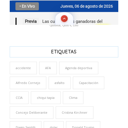
Quinielas, Quini 6, Loto
ETIQUETAS
accidente
AFA
Agenda deportiva
Alfredo Cornejo
asfalto
Capacitación
CCIA
chiqui tapia
Clima
Concejo Deliberante
Cristina Kirchner
Diego Santilli
dolar
Donald Trump