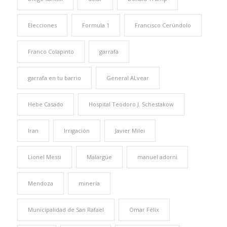
Elecciones
Formula 1
Francisco Cerúndolo
Franco Colapinto
garrafa
garrafa en tu barrio
General ALvear
Hebe Casado
Hospital Teodoro J. Schestakow
Iran
Irrigación
Javier Milei
Lionel Messi
Malargüe
manuel adorni
Mendoza
minería
Municipalidad de San Rafael
Omar Félix